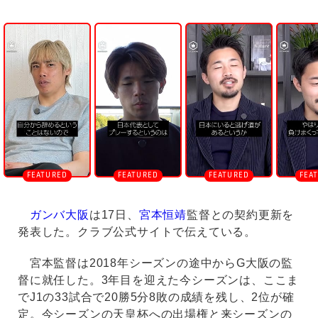
U
n
m
u
t
e
ガンバ大阪
は17日、
宮本恒靖
監督との契約更新を
発表した。クラブ公式サイトで伝えている。
宮本監督は2018年シーズンの途中からG大阪の監
督に就任した。3年目を迎えた今シーズンは、ここま
でJ1の33試合で20勝5分8敗の成績を残し、2位が確
定。今シーズンの天皇杯への出場権と来シーズンの