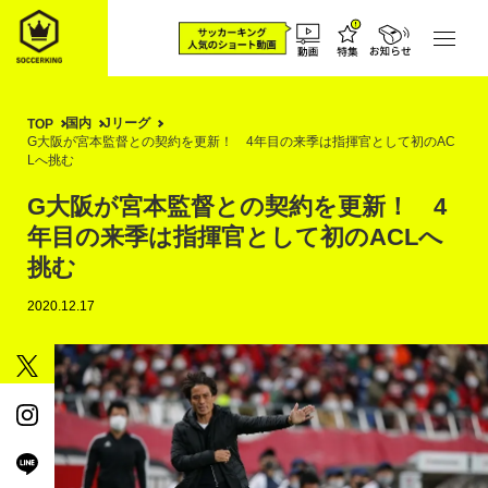
国内
Jリーグ
TOP
G大阪が宮本監督との契約を更新！ 4年目の来季は指揮官として初のAC
Lへ挑む
G大阪が宮本監督との契約を更新！ 4
年目の来季は指揮官として初のACLへ
挑む
2020.12.17