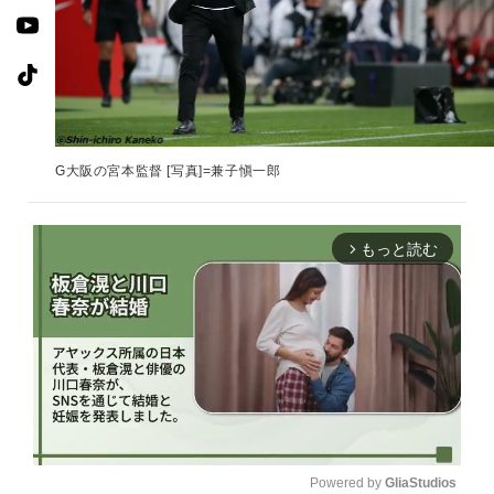
G大阪の宮本監督 [写真]=兼子愼一郎
もっと読む
arrow_forward_ios
Powered by 
GliaStudios