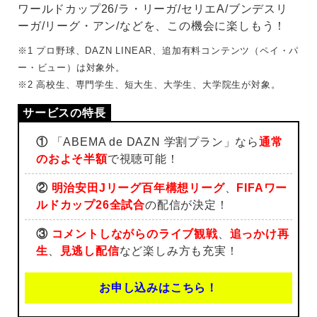
ワールドカップ26/ラ・リーガ/セリエA/ブンデスリ
ーガ/リーグ・アン/などを、この機会に楽しもう！
※1 プロ野球、DAZN LINEAR、追加有料コンテンツ（ペイ・パ
ー・ビュー）は対象外。
※2 高校生、専門学生、短大生、大学生、大学院生が対象。
①
「ABEMA de DAZN 学割プラン」なら
通常
のおよそ半額
で視聴可能！
②
明治安田Jリーグ百年構想リーグ
、
FIFAワー
ルドカップ26全試合
の配信が決定！
③
コメントしながらのライブ観戦
、
追っかけ再
生
、
見逃し配信
など楽しみ方も充実！
お申し込みはこちら！