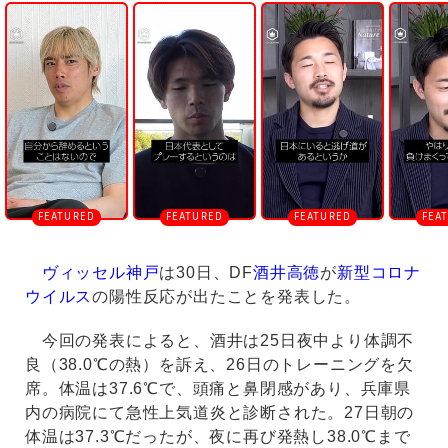
n
m
u
t
e
ヴィッセル神戸
は30日、DF
酒井高徳
が
新型コロナ
ウイルス
の陽性反応が出たことを発表した。
今回の発表によると、酒井は25日夜中より体調不
良（38.0℃の熱）を訴え、26日のトレーニングを欠
席。体温は37.6℃で、頭痛と鼻閉感があり、兵庫県
内の病院にて急性上気道炎と診断された。27日朝の
体温は37.3℃だったが、夜に再び発熱し38.0℃まで