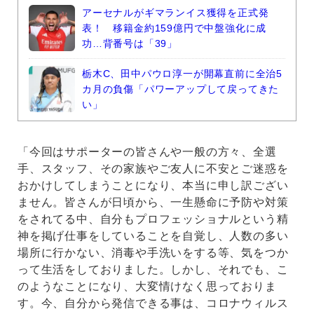
アーセナルがギマランイス獲得を正式発
表！ 移籍金約159億円で中盤強化に成
功…背番号は「39」
栃木C、田中パウロ淳一が開幕直前に全治5
カ月の負傷「パワーアップして戻ってきた
い」
「今回はサポーターの皆さんや一般の方々、全選
手、スタッフ、その家族やご友人に不安とご迷惑を
おかけしてしまうことになり、本当に申し訳ござい
ません。皆さんが日頃から、一生懸命に予防や対策
をされてる中、自分もプロフェッショナルという精
神を掲げ仕事をしていることを自覚し、人数の多い
場所に行かない、消毒や手洗いをする等、気をつか
って生活をしておりました。しかし、それでも、こ
のようなことになり、大変情けなく思っておりま
す。今、自分から発信できる事は、コロナウィルス