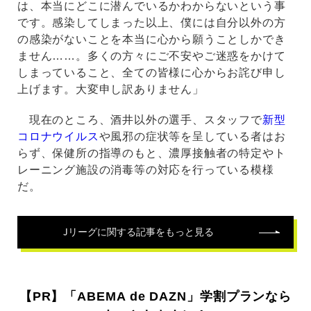
は、本当にどこに潜んでいるかわからないという事
です。感染してしまった以上、僕には自分以外の方
の感染がないことを本当に心から願うことしかでき
ません……。多くの方々にご不安やご迷惑をかけて
しまっていること、全ての皆様に心からお詫び申し
上げます。大変申し訳ありません」
現在のところ、酒井以外の選手、スタッフで
新型
コロナウイルス
や風邪の症状等を呈している者はお
らず、保健所の指導のもと、濃厚接触者の特定やト
レーニング施設の消毒等の対応を行っている模様
だ。
Jリーグ
に関する記事をもっと見る
【PR】「ABEMA de DAZN」学割プランなら