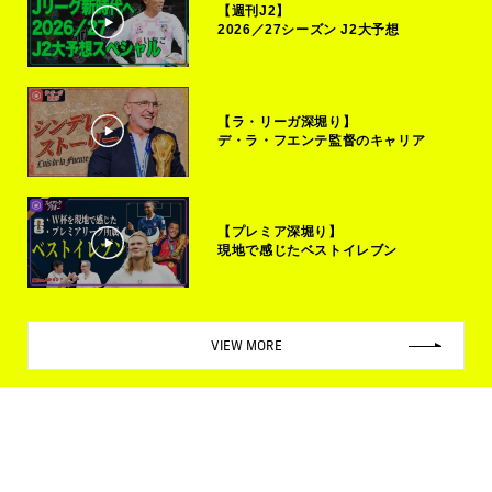
【週刊J2】
2026／27シーズン J2大予想
【ラ・リーガ深堀り】
デ・ラ・フエンテ監督のキャリア
【プレミア深堀り】
現地で感じたベストイレブン
VIEW MORE