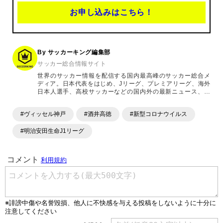
お申し込みはこちら！
By サッカーキング編集部
サッカー総合情報サイト
世界のサッカー情報を配信する国内最高峰のサッカー総合メ
ディア。日本代表をはじめ、Jリーグ、プレミアリーグ、海外
日本人選手、高校サッカーなどの国内外の最新ニュース、コ
ラム、選手インタビュー、試合結果速報、ゲーム、ショッピ
ングといったサッカーにまつわるあらゆる情報を提供してい
#ヴィッセル神戸
#酒井高徳
#新型コロナウイルス
ます。「X」「Instagram」「YouTube」「TikTok」など、
各種SNSサービスも充実したコンテンツを発信中。
#明治安田生命J1リーグ