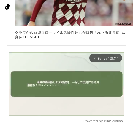
クラブから新型コロナウイルス陽性反応が報告された酒井高徳 [写
真]=J.LEAGUE
もっと読む
arrow_forward_ios
Powered by 
GliaStudios
U