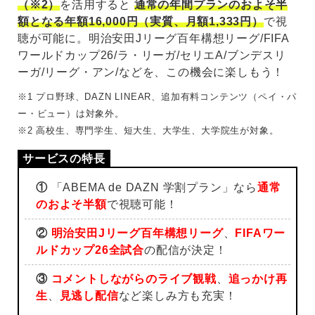
（※2）
を活用すると
通常の年間プランのおよそ半
額となる年額16,000円（実質、月額1,333円）
で視
聴が可能に。明治安田Jリーグ百年構想リーグ/FIFA
ワールドカップ26/ラ・リーガ/セリエA/ブンデスリ
ーガ/リーグ・アン/などを、この機会に楽しもう！
※1 プロ野球、DAZN LINEAR、追加有料コンテンツ（ペイ・パ
ー・ビュー）は対象外。
※2 高校生、専門学生、短大生、大学生、大学院生が対象。
①
「ABEMA de DAZN 学割プラン」なら
通常
のおよそ半額
で視聴可能！
②
明治安田Jリーグ百年構想リーグ
、
FIFAワー
ルドカップ26全試合
の配信が決定！
③
コメントしながらのライブ観戦
、
追っかけ再
生
、
見逃し配信
など楽しみ方も充実！