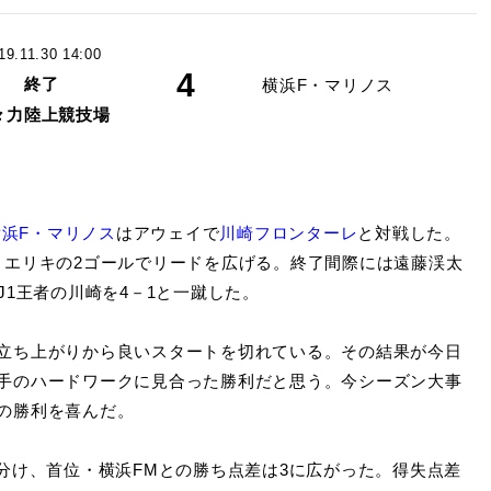
19.11.30 14:00
4
終了
横浜F・マリノス
々力陸上競技場
横浜F・マリノス
はアウェイで
川崎フロンターレ
と対戦した。
、エリキの2ゴールでリードを広げる。終了間際には遠藤渓太
J1王者の川崎を4－1と一蹴した。
立ち上がりから良いスタートを切れている。その結果が今日
手のハードワークに見合った勝利だと思う。今シーズン大事
の勝利を喜んだ。
分け、首位・横浜FMとの勝ち点差は3に広がった。得失点差