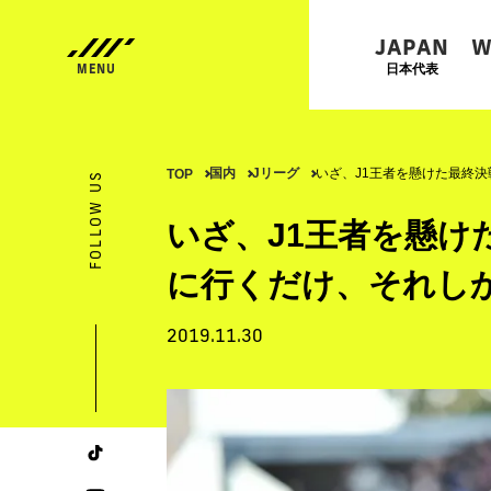
JAPAN
W
日本代表
国内
Jリーグ
いざ、J1王者を懸けた最終
TOP
FOLLOW US
いざ、J1王者を懸け
に行くだけ、それし
2019.11.30