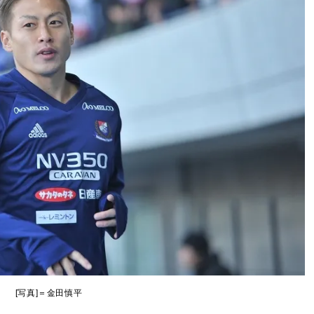
[写真]＝金田慎平