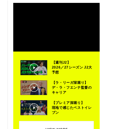
【週刊J2】
2026／27シーズン J2大
予想
【ラ・リーガ深堀り】
デ・ラ・フエンテ監督の
キャリア
【プレミア深堀り】
現地で感じたベストイレ
ブン