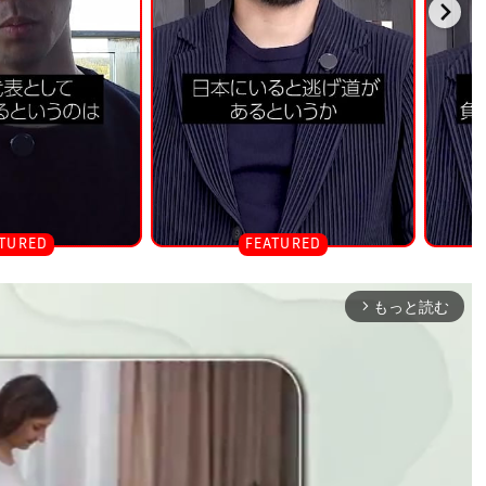
もっと読む
arrow_forward_ios