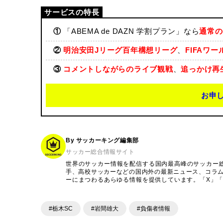
①
「ABEMA de DAZN 学割プラン」なら
通常の
②
明治安田Jリーグ百年構想リーグ
、
FIFAワ
③
コメントしながらのライブ観戦
、
追っかけ再
お申
By サッカーキング編集部
サッカー総合情報サイト
世界のサッカー情報を配信する国内最高峰のサッカー
手、高校サッカーなどの国内外の最新ニュース、コラ
ーにまつわるあらゆる情報を提供しています。「X」「Inst
ンテンツを発信中。
#栃木SC
#岩間雄大
#負傷者情報