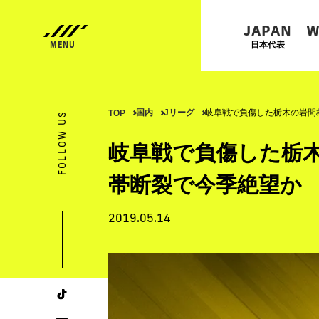
JAPAN
W
日本代表
国内
Jリーグ
岐阜戦で負傷した栃木の岩間
TOP
FOLLOW US
岐阜戦で負傷した栃
帯断裂で今季絶望か
2019.05.14