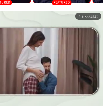
もっと読む
arrow_forward_ios