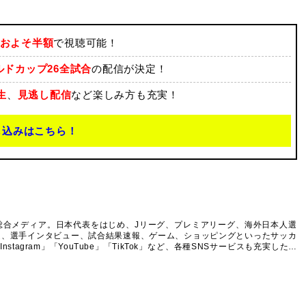
およそ半額
で視聴可能！
ールドカップ26全試合
の配信が決定！
生
、
見逃し配信
など楽しみ方も充実！
し込みはこちら！
総合メディア。日本代表をはじめ、Jリーグ、プレミアリーグ、海外日本人選
ム、選手インタビュー、試合結果速報、ゲーム、ショッピングといったサッカ
agram」「YouTube」「TikTok」など、各種SNSサービスも充実したコ