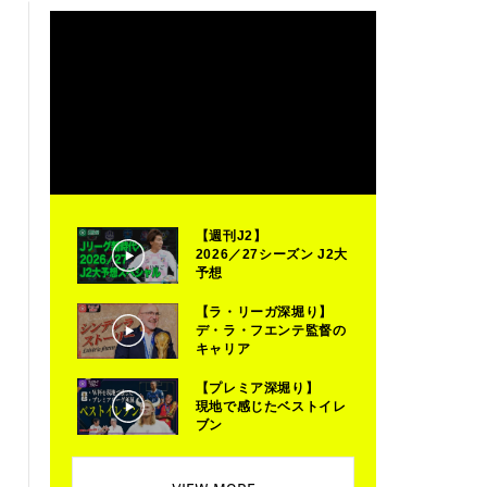
【週刊J2】
2026／27シーズン J2大
予想
【ラ・リーガ深堀り】
デ・ラ・フエンテ監督の
キャリア
【プレミア深堀り】
現地で感じたベストイレ
ブン