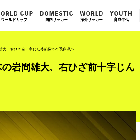
ORLD CUP
DOMESTIC
WORLD
YOUTH
ワールドカップ
国内サッカー
海外サッカー
育成年代
雄大、右ひざ前十字じん帯断裂で今季絶望か
木の岩間雄大、右ひざ前十字じん