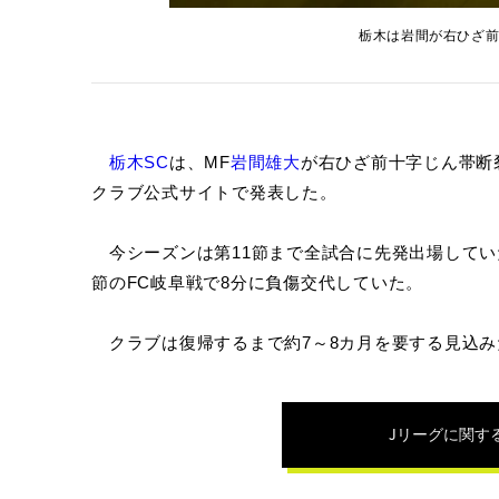
栃木は岩間が右ひざ
栃木SC
は、MF
岩間雄大
が右ひざ前十字じん帯断
クラブ公式サイトで発表した。
今シーズンは第11節まで全試合に先発出場していた
節のFC岐阜戦で8分に負傷交代していた。
クラブは復帰するまで約7～8カ月を要する見込み
Jリーグ
に関す