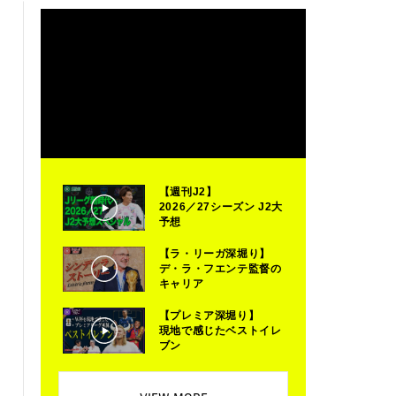
【週刊J2】
2026／27シーズン J2大
予想
【ラ・リーガ深堀り】
デ・ラ・フエンテ監督の
キャリア
【プレミア深堀り】
現地で感じたベストイレ
ブン