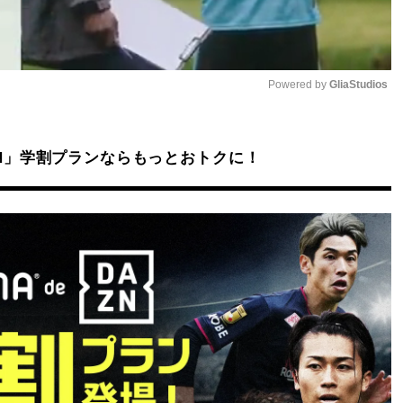
Powered by 
GliaStudios
Mute
DAZN」学割プランならもっとおトクに！