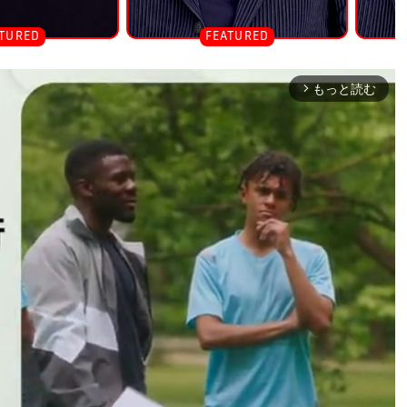
もっと読む
arrow_forward_ios