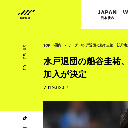
JAPAN
W
日本代表
国内
Jリーグ
水戸退団の船谷圭祐、新天地は
TOP
FOLLOW US
水戸退団の船谷圭祐、
加入が決定
2019.02.07