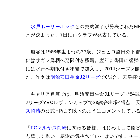
水戸ホーリーホック
との契約満了が発表されたM
とが決まった。7日に両クラブが発表している。
船谷は1986年生まれの33歳。ジュビロ磐田の下部
にはサガン鳥栖へ期限付き移籍。翌年に磐田に復帰した
には水戸へ期限付き移籍で加入し、2014シーズン
た。昨季は
明治安田生命J2リーグ
で6試合、天皇杯
キャリア通算では、明治安田生命J1リーグで94試
JリーグYBCルヴァンカップで28試合出場4得点、
ス岡崎
の公式HPにて以下のようにコメントしてい
「
FCマルヤス岡崎
に関わる皆様、はじめまして舩
も嬉しく思い、感謝の気持ちでいっぱいです。チー