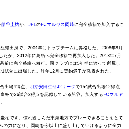
F
船谷圭祐
が、
JFL
の
FCマルヤス岡崎
に完全移籍で加入するこ
組織出身で、2004年にトップチームに昇格した。2008年8月
が、2012年に鳥栖へ完全移籍で再加入した。2013年7月
開幕前に完全移籍へ移行。同クラブには5年半に渡って所属し
で1試合に出場した。昨年12月に契約満了が発表された。
合出場4得点、
明治安田生命J2リーグ
で154試合出場12得点、
天皇杯で26試合2得点を記録している船谷。加入する
FCマルヤ
る。
谷圭祐です。慣れ親しんだ東海地方でプレーできることをとて
ムの力になり、岡崎を今以上に盛り上げていけるように全力