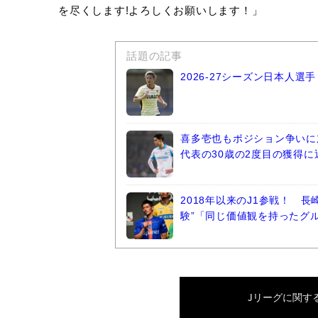
を尽くします!よろしくお願いします！」
話題の記事
2026-27シーズン日本人
喜多壱也もポジション争いに
代表の30歳の2度目の獲得に
2018年以来のJ1参戦！ 
験”「同じ価値観を持ったグ
Jリーグ
に関す