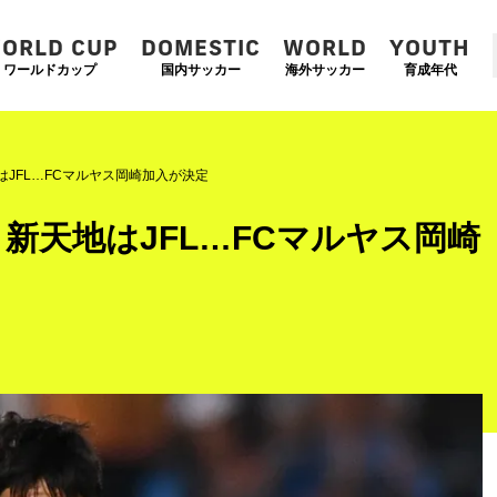
ORLD CUP
DOMESTIC
WORLD
YOUTH
ワールドカップ
国内サッカー
海外サッカー
育成年代
JFL…FCマルヤス岡崎加入が決定
新天地はJFL…FCマルヤス岡崎