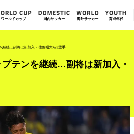
ORLD CUP
DOMESTIC
WORLD
YOUTH
ワールドカップ
国内サッカー
海外サッカー
育成年代
を継続…副将は新加入・佐藤昭大ら3選手
ャプテンを継続…副将は新加入・