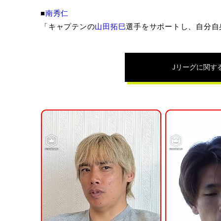
■
南秀仁
「キャプテンの
山田拓巳
選手をサポートし、自分自
Jリーグ
に関す