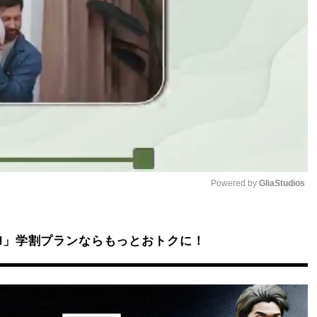
Powered by 
GliaStudios
Mute
DAZN」学割プランならもっとおトクに！