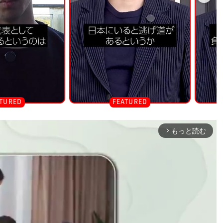
もっと読む
arrow_forward_ios