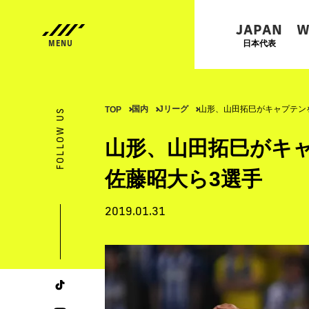
JAPAN
W
日本代表
国内
Jリーグ
山形、山田拓巳がキャプテン
TOP
FOLLOW US
山形、山田拓巳がキ
佐藤昭大ら3選手
2019.01.31