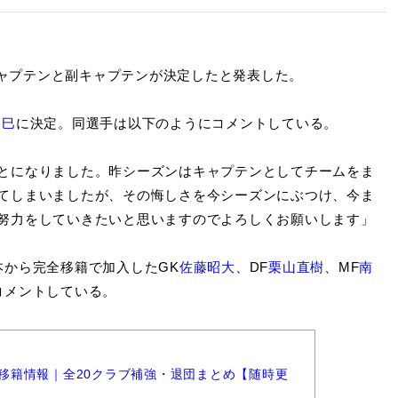
のキャプテンと副キャプテンが決定したと発表した。
拓巳
に決定。同選手は以下のようにコメントしている。
とになりました。昨シーズンはキャプテンとしてチームをま
てしまいましたが、その悔しさを今シーズンにぶつけ、今ま
努力をしていきたいと思いますのでよろしくお願いします」
から完全移籍で加入したGK
佐藤昭大
、DF
栗山直樹
、MF
南
コメントしている。
ーグ移籍情報｜全20クラブ補強・退団まとめ【随時更