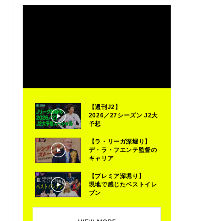
【週刊J2】
2026／27シーズン J2大
予想
【ラ・リーガ深堀り】
デ・ラ・フエンテ監督の
キャリア
【プレミア深堀り】
現地で感じたベストイレ
ブン