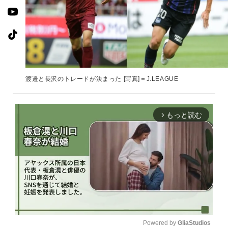
渡邉と長沢のトレードが決まった [写真]＝J.LEAGUE
もっと読む
arrow_forward_ios
Powered by 
GliaStudios