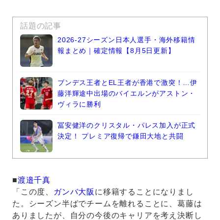
話題の記事
2026-27シーズン日本人選手・海外移籍情
報まとめ｜確定情報【8月5日更新】
ブンデス王者とEL王者が香港で激突！…伊
藤洋輝途中出場のバイエルンがアストン・
ヴィラに勝利
冨安健洋のクリスタル・パレス加入が正式
決定！ プレミア復帰で鎌田大地と共闘
■
渡邉千真
「この度、
ガンバ大阪
に移籍することになりまし
た。シーズン半ばでチームを離れることに、葛藤は
ありましたが、自分の今後のキャリアを考え決断し