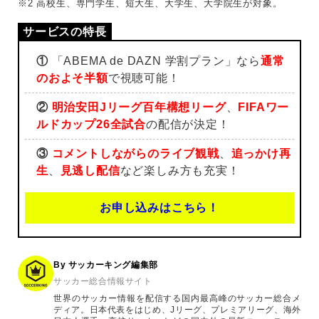
※2 高校生、専門学生、短大生、大学生、大学院生が対象。
①
「ABEMA de DAZN 学割プラン」なら
通常
のおよそ半額
で視聴可能！
②
明治安田Jリーグ百年構想リーグ
、
FIFAワー
ルドカップ26全試合
の配信が決定！
③
コメントしながらのライブ観戦
、
追っかけ再
生
、
見逃し配信
など楽しみ方も充実！
お申し込みはこちら！
By サッカーキング編集部
サッカー総合情報サイト
世界のサッカー情報を配信する国内最高峰のサッカー総合メ
ディア。日本代表をはじめ、Jリーグ、プレミアリーグ、海外