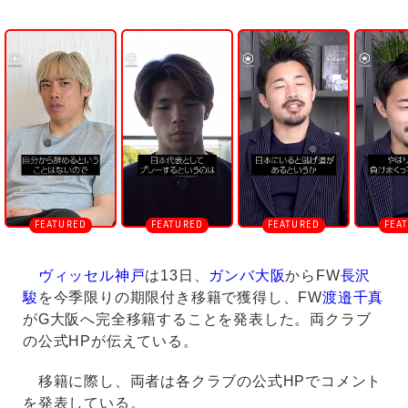
U
n
m
u
t
e
ヴィッセル神戸
は13日、
ガンバ大阪
からFW
長沢
駿
を今季限りの期限付き移籍で獲得し、FW
渡邉千真
がG大阪へ完全移籍することを発表した。両クラブ
の公式HPが伝えている。
移籍に際し、両者は各クラブの公式HPでコメント
を発表している。