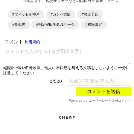
日本人選手、高校サッカーなどの国内外の最新ニュース、コ
ラム、選手インタビュー、試合結果速報、ゲーム、ショッピ
ングといったサッカーにまつわるあらゆる情報を提供してい
#ヴィッセル神戸
#ガンバ大阪
#渡邉千真
ます。「X」「Instagram」「YouTube」「TikTok」など、
各種SNSサービスも充実したコンテンツを発信中。
#長沢駿
#明治安田生命J1リーグ
#移籍決定
SHARE