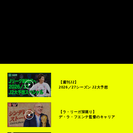
【週刊J2】
2026／27シーズン J2大予想
【ラ・リーガ深堀り】
デ・ラ・フエンテ監督のキャリア