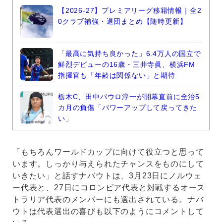
【2026-27】プレミアリーグ移籍情報｜全2
0クラブ補強・退団まとめ【随時更新】
「最高に気持ち良かった」6.4万人の国立で
鮮烈デビューの16歳・三井寺眞、横浜FM
指揮官も「年齢は関係ない」と期待
栃木C、田中パウロ淳一が開幕直前に全治5
カ月の負傷「パワーアップして戻ってきた
い」
「もちろんワールドカップに向けて役立つと思って
います。しっかり与えられたチャンスをものにして
いきたい」と話すナバウトは、3月23日にノルウェ
ー代表と、27日にコロンビア代表と対戦するオース
トラリア代表のメンバーにも選出されている。ナバ
ウトは代表選出の喜びも以下のようにコメントして