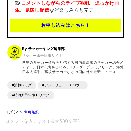
③
コメントしながらのライブ観戦
、
追っかけ再
生
、
見逃し配信
など楽しみ方も充実！
お申し込みはこちら！
By サッカーキング編集部
サッカー総合情報サイト
世界のサッカー情報を配信する国内最高峰のサッカー総合メ
ディア。日本代表をはじめ、Jリーグ、プレミアリーグ、海外
日本人選手、高校サッカーなどの国内外の最新ニュース、コ
ラム、選手インタビュー、試合結果速報、ゲーム、ショッピ
ングといったサッカーにまつわるあらゆる情報を提供してい
#浦和レッズ
#アンドリュー・ナバウト
ます。「X」「Instagram」「YouTube」「TikTok」など、
各種SNSサービスも充実したコンテンツを発信中。
#明治安田生命J1リーグ