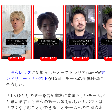
U
n
m
u
t
e
浦和レッズ
に新加入したオーストラリア代表FW
ア
ンドリュー・ナバウト
が15日、チームの全体練習に
合流した。
「1人ひとりの選手を含め非常に素晴らしいチームだ
と思います」と浦和の第一印象を話したナバウトは
「早くなじむことができる」とチームへの早期適応