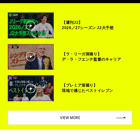
【週刊J2】
2026／27シーズン J2大予想
【ラ・リーガ深堀り】
デ・ラ・フエンテ監督のキャリア
【プレミア深堀り】
現地で感じたベストイレブン
VIEW MORE