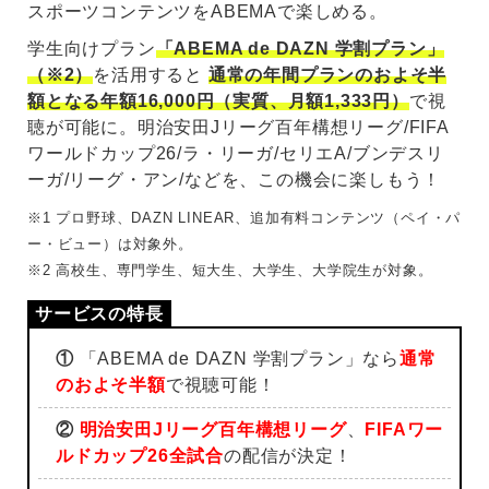
スポーツコンテンツをABEMAで楽しめる。
学生向けプラン
「ABEMA de DAZN 学割プラン」
（※2）
を活用すると
通常の年間プランのおよそ半
額となる年額16,000円（実質、月額1,333円）
で視
聴が可能に。明治安田Jリーグ百年構想リーグ/FIFA
ワールドカップ26/ラ・リーガ/セリエA/ブンデスリ
ーガ/リーグ・アン/などを、この機会に楽しもう！
※1 プロ野球、DAZN LINEAR、追加有料コンテンツ（ペイ・パ
ー・ビュー）は対象外。
※2 高校生、専門学生、短大生、大学生、大学院生が対象。
①
「ABEMA de DAZN 学割プラン」なら
通常
のおよそ半額
で視聴可能！
②
明治安田Jリーグ百年構想リーグ
、
FIFAワー
ルドカップ26全試合
の配信が決定！