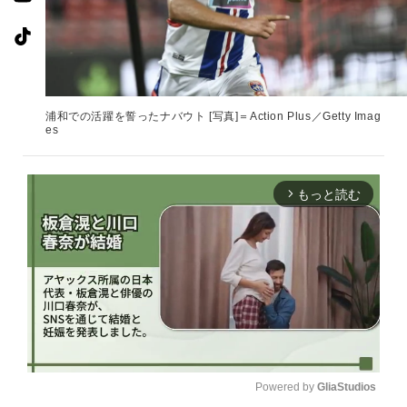
浦和での活躍を誓ったナバウト [写真]＝Action Plus／Getty Imag
es
もっと読む
arrow_forward_ios
Powered by 
GliaStudios