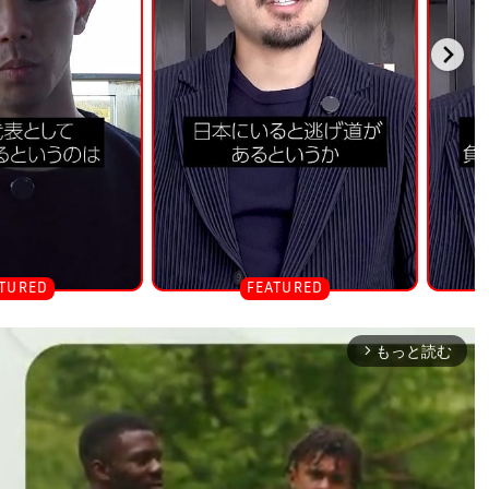
もっと読む
arrow_forward_ios