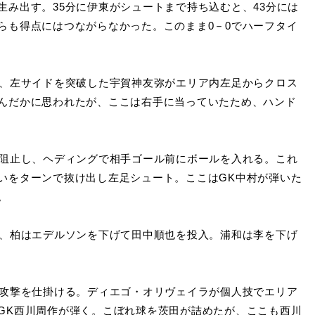
み出す。35分に伊東がシュートまで持ち込むと、43分には
らも得点にはつながらなかった。このまま0－0でハーフタイ
、左サイドを突破した宇賀神友弥がエリア内左足からクロス
んだかに思われたが、ここは右手に当っていたため、ハンド
阻止し、ヘディングで相手ゴール前にボールを入れる。これ
いをターンで抜け出し左足シュート。ここはGK中村が弾いた
。
、柏はエデルソンを下げて田中順也を投入。浦和は李を下げ
攻撃を仕掛ける。ディエゴ・オリヴェイラが個人技でエリア
GK西川周作が弾く。こぼれ球を茨田が詰めたが、ここも西川