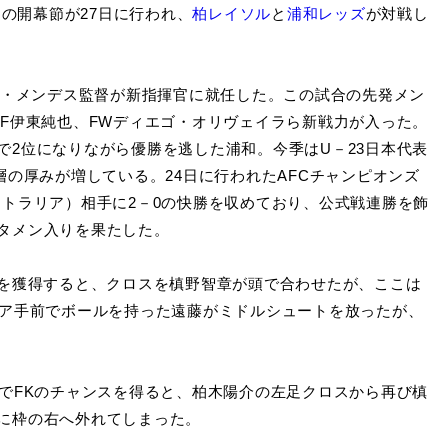
の開幕節が27日に行われ、
柏レイソル
と
浦和レッズ
が対戦し
ン・メンデス監督が新指揮官に就任した。この試合の先発メン
DF伊東純也、FWディエゴ・オリヴェイラら新戦力が入った。
で2位になりながら優勝を逃した浦和。今季はU－23日本代表
層の厚みが増している。24日に行われたAFCチャンピオンズ
ストラリア）相手に2－0の快勝を収めており、公式戦連勝を飾
タメン入りを果たした。
を獲得すると、クロスを槙野智章が頭で合わせたが、ここは
リア手前でボールを持った遠藤がミドルシュートを放ったが、
でFKのチャンスを得ると、柏木陽介の左足クロスから再び槙
に枠の右へ外れてしまった。