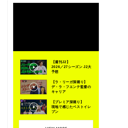
【週刊J2】
2026／27シーズン J2大
予想
【ラ・リーガ深堀り】
デ・ラ・フエンテ監督の
キャリア
【プレミア深堀り】
現地で感じたベストイレ
ブン