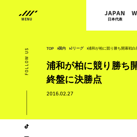
JAPAN
W
日本代表
国内
Jリーグ
浦和が柏に競り勝ち開幕戦白
TOP
FOLLOW US
浦和が柏に競り勝ち
終盤に決勝点
2016.02.27