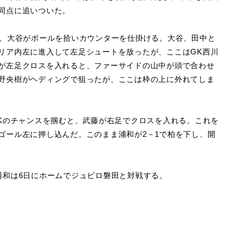
同点に追いついた。
、大谷がボールを拾いカウンターを仕掛ける。大谷、田中と
リア内左に進入して左足シュートを放ったが、ここはGK西川
が左足クロスを入れると、ファーサイドの山中が頭で合わせ
野央樹がヘディングで狙ったが、ここは枠の上に外れてしま
Kのチャンスを掴むと、武藤が右足でクロスを入れる。これを
ゴール左に押し込んだ。このまま浦和が2－1で柏を下し、開
和は6日にホームでジュビロ磐田と対戦する。