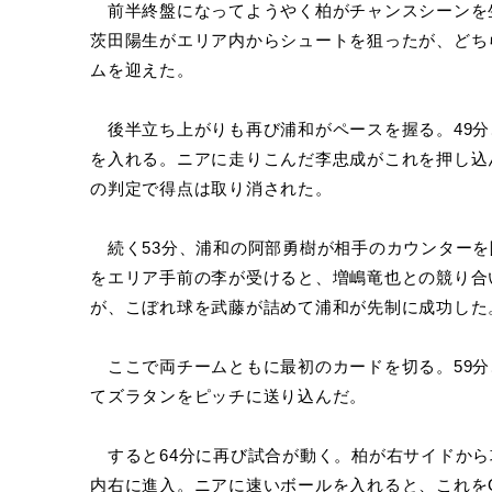
前半終盤になってようやく柏がチャンスシーンを生
茨田陽生がエリア内からシュートを狙ったが、どち
ムを迎えた。
後半立ち上がりも再び浦和がペースを握る。49分
を入れる。ニアに走りこんだ李忠成がこれを押し込
の判定で得点は取り消された。
続く53分、浦和の阿部勇樹が相手のカウンターを
をエリア手前の李が受けると、増嶋竜也との競り合
が、こぼれ球を武藤が詰めて浦和が先制に成功した
ここで両チームともに最初のカードを切る。59分
てズラタンをピッチに送り込んだ。
すると64分に再び試合が動く。柏が右サイドから
内右に進入。ニアに速いボールを入れると、これを