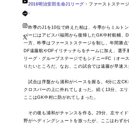
2016明治安田生命J1リーグ
・ファーストステージ
た。
昨季のJ1を10位で終えた柏は、今季からミルト
バーにはアビスパ福岡から復帰したGK中村航輔、
一方、昨季はファーストステージを制し、年間勝点
DF遠藤航やDFイリチッチらをチームに加え、選手
リーグ・グループステージでもシドニーFC（オー
りたいところだ。なお、この試合では遠藤が早速ス
試合は序盤から浦和がペースを握る。4分に左CK
クロスバーの上に外れてしまった。続く13分、エ
ここはGK中村に防がれてしまった。
その後も浦和がチャンスを作る。29分、左サイド
野がヘディングシュートを放ったが、ここはわずか