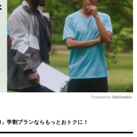
Powered by 
GliaStudios
Mute
DAZN」学割プランならもっとおトクに！