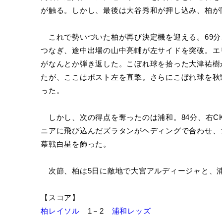
が触る。しかし、最後は大谷秀和が押し込み、柏が
これで勢いづいた柏が再び決定機を迎える。69分
つなぎ、途中出場の山中亮輔が左サイドを突破。エ
がなんとか弾き返した。こぼれ球を拾った大津祐樹
たが、ここはポスト左を直撃。さらにこぼれ球を秋
った。
しかし、次の得点を奪ったのは浦和。84分、右C
ニアに飛び込んだズラタンがヘディングで合わせ、
幕戦白星を飾った。
次節、柏は5日に敵地で大宮アルディージャと、浦
【スコア】
柏レイソル
1－2
浦和レッズ