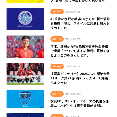
グ”実現「全てを出したいと思います」
Jリーグ
2025.07.25
J2首位の水戸が横浜FCからMF新井瑞希
を獲得「理念、スタイルに共感し加入を
決めました」
Jリーグ
2025.07.25
清水、浦和からFW髙橋利樹を完全移籍
で獲得「一つでも多くの勝利に貢献でき
るよう全力を尽くします」
Jリーグ
2025.07.24
【写真ギャラリー】2025.7.23 明治安田
J1リーグ第21節 浦和レッズ 4ー1 湘南
ベルマーレ
Jリーグ
2025.07.24
横浜FC、DFレオ・バイーアの負傷を発
表…リハビリ中は選手登録が抹消に
Jリーグ
2025.07.24