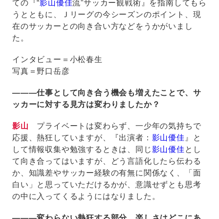
ての『“
影山優佳
流”サッカー観戦術』を指南してもら
うとともに、Ｊリーグの今シーズンのポイント、現
在のサッカーとの向き合い方などをうかがいまし
た。
インタビュー＝小松春生
写真＝野口岳彦
―――仕事として向き合う機会も増えたことで、サ
ッカーに対する見方は変わりましたか？
影山
プライベートは変わらず、一少年の気持ちで
応援、熱狂していますが、『出演者：
影山優佳
』と
して情報収集や勉強するときは、同じ
影山優佳
とし
て向き合ってはいますが、どう言語化したら伝わる
か、知識差やサッカー経験の有無に関係なく、「面
白い」と思っていただけるかが、意識せずとも思考
の中に入ってくるようにはなりました。
―――変わらない熱狂する部分、楽しさはどこにあ