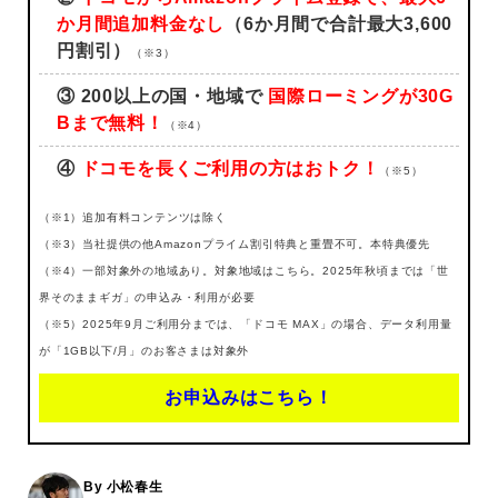
か月間追加料金なし
（6か月間で合計最大3,600
円割引）
（※3）
③
200以上の国・地域で
国際ローミングが30G
Bまで無料！
（※4）
④
ドコモを長くご利用の方はおトク！
（※5）
（※1）追加有料コンテンツは除く
（※3）当社提供の他Amazonプライム割引特典と重畳不可。本特典優先
（※4）一部対象外の地域あり。対象地域はこちら。2025年秋頃までは「世
界そのままギガ」の申込み・利用が必要
（※5）2025年9月ご利用分までは、「ドコモ MAX」の場合、データ利用量
が「1GB以下/月」のお客さまは対象外
お申込みはこちら！
By 小松春生