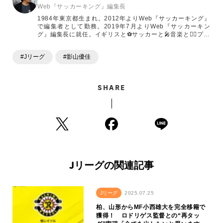
Web『サッカーキング』編集長
1984年東京都生まれ。2012年よりWeb『サッカーキング』
で編集者として勤務。2019年7月よりWeb『サッカーキン
グ』編集長に就任。イギリスと⚽️サッカーと🎤音楽と🤼‍♂️プロ
レスが好き
#Jリーグ
#影山優佳
SHARE
Jリーグの関連記事
Jリーグ
2025.07.25
柏、山形からMF小西雄大を完全移籍で
獲得！ ロドリゲス監督との“再タッ