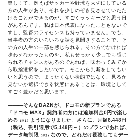
楽しくて。例えばサッカーや野球を大切にしている
方の人生があり、それを少しのぞき見させていただ
けることができるのが、すごくラッキーだと思う日
があるんです。私は日本代表になったこともないで
すし、監督のライセンスも持っていません。でも、
当事者の方のいろいろな話を見聞きすることで、そ
の方の人生の一部を感じられる。その方でなければ
味わえなかったものを、私もせっかく少しでも感じ
られるチャンスがあるのであれば、味わってみてか
ら取捨選択をしたいです。そこから判断をしてもい
いと思うので、まったくない状態ではなく、見るか
見ないか選択できる状態にあることは、環境として
すごく豊かだと思います。
―――そんなDAZNが、ドコモの新プランである
「ドコモ MAX」契約者の方には追加料金0円で楽し
める
ようになりました。さらに、月額8,448円
（※1）
（税込、割引適用で5,148円～）のプランであれば、
データ無制限
なので、どれだけ視聴してもデー
（※2）