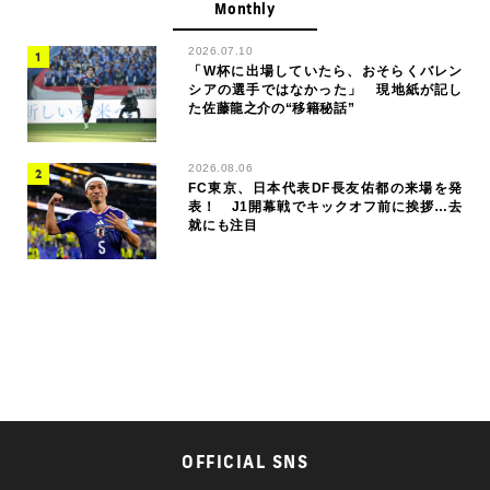
Monthly
2026.07.10
「W杯に出場していたら、おそらくバレン
シアの選手ではなかった」 現地紙が記し
た佐藤龍之介の“移籍秘話”
2026.08.06
FC東京、日本代表DF長友佑都の来場を発
表！ J1開幕戦でキックオフ前に挨拶…去
就にも注目
OFFICIAL SNS