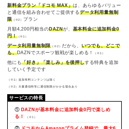
新料金プラン「ドコモ MAX」
は、あらゆるバリュー
と通信を組み合わせてご提供する
データ利用量無制
限
プラン
（※2）
月額4,200円相当の
DAZN
が、
基本料金に追加料金0
円！
（※1）
データ利用量無制限
だから、
いつでも、どこで
（※2）
も、
DAZNでスポーツ観戦が楽しめる！
（※1）
他にも
「好き」「楽しみ」を後押し
する特典を追加
していく予定です
（※1）追加有料コンテンツは除く
（※2）大量通信時等に通信制限がかかる場合あり
①
DAZNが基本料金に追加料金0円で楽しめ
る！
（※1）
②
ドコモからAmazonプライム登録で、最大6