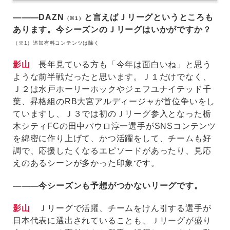
―――DAZN
と言えばＪリーグというところも
（※1）
あります。今シーズンのＪリーグはいかがですか？
（※1）追加有料コンテンツは除く
影山
長年見ている方も「今年は面白いね」と思う
ような前半戦だったと思います。Ｊ１だけでなく、
Ｊ２は水戸ホーリーホックやジェフユナイテッド千
葉、昇格組のRB大宮アルディージャが首位争いをし
ていますし、Ｊ３では初のＪリーグ参入となった栃
木シティFCの田中パウロ淳一選手がSNSコンテンツ
を綿密に作り上げて、かつ活躍をして、チームも好
調で、応援したくなるエピソードがあったり、見応
えのあるシーンが多かった印象です。
―――今シーズンも予想がつかないリーグです。
影山
Ｊリーグで活躍、チームをけん引する選手が
日本代表に選出されていることも、Ｊリーグが盛り