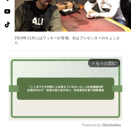
2019年11月にはワッキーが登場。右はプレゼンターのちょこさ
ん
もっと読む
arrow_forward_ios
Powered by 
GliaStudios