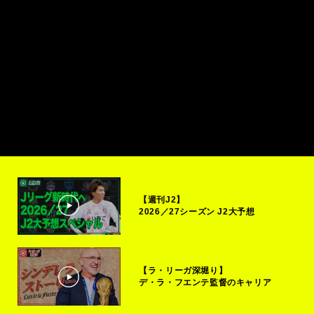
【週刊J2】
2026／27シーズン J2大予想
【ラ・リーガ深堀り】
デ・ラ・フエンテ監督のキャリア