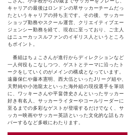
こさん。小学校から20歳までサッカーをプレーし、
キャリアの最後はロンドンの草サッカーチームだっ
たというキャリアの持ち主です。その後、サッカー
ショップ勤務やスクール運営、クリエイティブエー
ジェンシー勤務を経て、現在に至っており、ご主人
はニューカッスルファンのイギリス人というところ
もポイント。
番組はちょこさんが進行からディレクションなど
一人何役もこなしつつ、ゲストとテーマに沿ったト
ークをしていくのがメインの構成となっています。
遠藤保仁や藤本憲明、西大伍といったJリーグ組や、
天野純や小池龍太といった海外組の現役選手を筆頭
に、ワッキーさんや平畠啓史さんといったサッカー
好き有名人、サッカーライターやコールリーダーに
至るまでの多彩なゲストが登場するだけでなく、サ
ッカー映画やサッカー英語といった文化的な話もカ
バーするなど多岐にわたります。