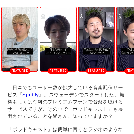
U
n
m
u
t
e
日本でもユーザー数が拡大している音楽配信サー
ビス『
Spotify
』。スウェーデンでスタートした、無
料もしくは有料のプレミアムプランで音楽を聴ける
サービスですが、その中で「ポッドキャスト」も展
開されていることを皆さん、知っていますか？
「ポッドキャスト」は簡単に言うとラジオのような