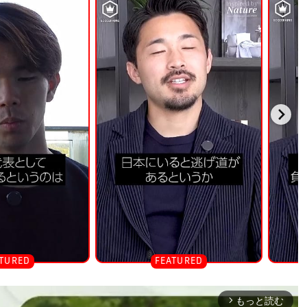
もっと読む
arrow_forward_ios