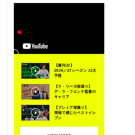
【週刊J2】
2026／27シーズン J2大
予想
【ラ・リーガ深堀り】
デ・ラ・フエンテ監督の
キャリア
【プレミア深堀り】
現地で感じたベストイレ
ブン