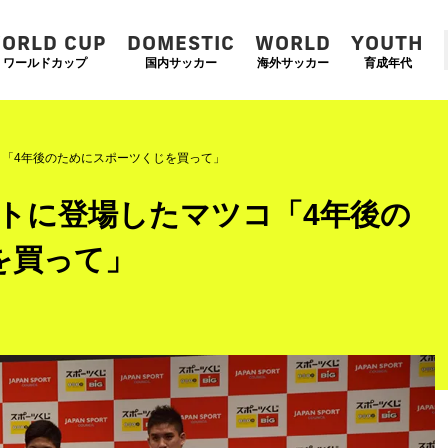
ORLD CUP
DOMESTIC
WORLD
YOUTH
ワールドカップ
国内サッカー
海外サッカー
育成年代
ツコ「4年後のためにスポーツくじを買って」
ベントに登場したマツコ「4年後の
を買って」