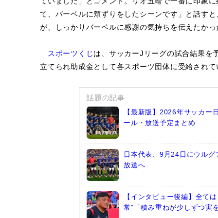
ていました」とコメント。リオ五輪で一番に印象に
て、バーベルに頬ずりをしたシーンです」と話すと
が、しっかりバーベルに感謝の気持ちを伝えたかっ
スポーツくじ
は、サッカーJリーグの試合結果を
立てられ助成金として各スポーツ団体に受給されて
話題の記事
【最新版】2026年サッカ
ール・放送予定まとめ
日本代表、9月24日にウルグ
放送へ
【インタビュー後編】全ては
常”「積み重ねが少しずつ実