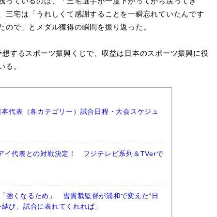
残っているのは、「三宅選手が一度下がってから戻ってき
、三宅は「うれしくて感謝することを一瞬忘れていたんです
たので」とメダル獲得の瞬間を振り返った。
予想するスポーツ振興くじで、収益は日本のスポーツ振興に役
いる。
ー日本代表（各カテゴリー）試合日程・大会スケジュ
アイ代表との対戦決定！ フジテレビ系列＆TVerで
「強くなるため」 曺貴裁監督が浦和で変えた“日
を結び、試合に表れてくれれば」