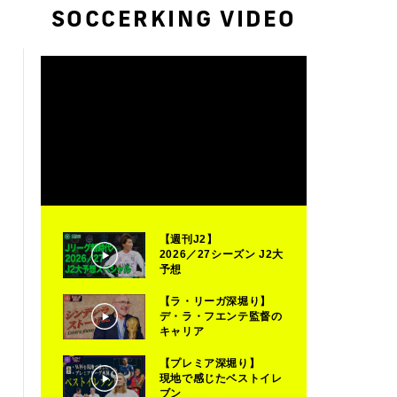
SOCCERKING VIDEO
【週刊J2】
2026／27シーズン J2大
予想
【ラ・リーガ深堀り】
デ・ラ・フエンテ監督の
キャリア
【プレミア深堀り】
現地で感じたベストイレ
ブン