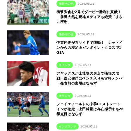
海外その他
2026.05.11
衝撃弾含む2発でダービー勝利に貢献！
前田大然を現地メディアも絶賛「まさ
に圧巻」
海外その他
2026.05.11
伊東純也が右サイドで躍動！ カットイ
ンからの左足＆ピンポイントクロスで1
G1A
オランダ
2026.05.11
アヤックスが土壇場の失点で痛恨の敗
戦…冨安健洋はベンチ入りもW杯メンバ
ー発表前の出場はならず
オランダ
2026.05.11
フェイエノールトの来季CLストレート
インが確定…上田綺世は存在感示すも26
得点目はならず
イングランド
2026.05.11