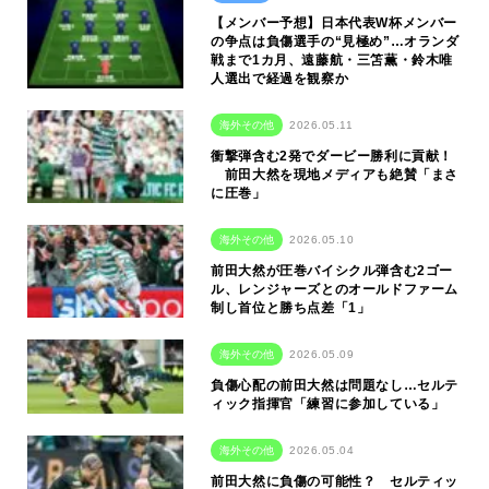
【メンバー予想】日本代表W杯メンバー
の争点は負傷選手の“見極め”…オランダ
戦まで1カ月、遠藤航・三笘薫・鈴木唯
人選出で経過を観察か
海外その他
2026.05.11
衝撃弾含む2発でダービー勝利に貢献！
前田大然を現地メディアも絶賛「まさ
に圧巻」
海外その他
2026.05.10
前田大然が圧巻バイシクル弾含む2ゴー
ル、レンジャーズとのオールドファーム
制し首位と勝ち点差「1」
海外その他
2026.05.09
負傷心配の前田大然は問題なし…セルテ
ィック指揮官「練習に参加している」
海外その他
2026.05.04
前田大然に負傷の可能性？ セルティッ