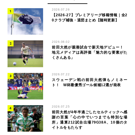
2026.07.26
【2026-27】プレミアリーグ移籍情報｜全2
0クラブ補強・退団まとめ【随時更新】
2026.08.02
前田大然が親善試合で新天地デビュー！
地元メディアは高評価「魅力的な要素がた
くさんある」
2026.07.22
スウェーデン戦の前田大然弾もノミネー
ト！ W杯最優秀ゴール候補12選が発表
2026.07.25
前田大然が4年半過ごしたセルティックへ感
謝の言葉「心の中でいつまでも特別な場
所」通算212試合出場79G38A、10個のタ
イトルをもたらす