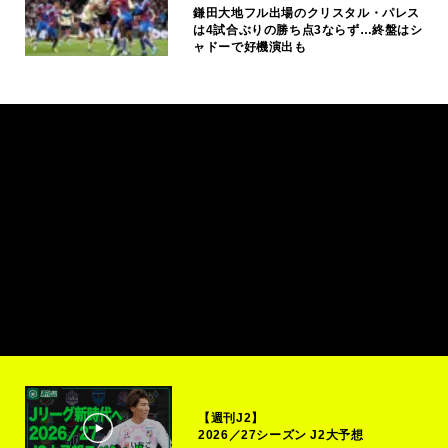
鎌田大地フル出場のクリスタル・パレス
は4試合ぶりの勝ち点3ならず…終盤はシ
ャドーで好機演出も
【週刊J2】
2026／27シーズン J2大予想