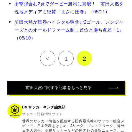
前
衝撃弾含む2発でダービー勝利に貢献！ 前田大然を
田
現地メディアも絶賛「まさに圧巻」（05/11）
大
然
前田大然が圧巻バイシクル弾含む2ゴール、レンジャ
の
ーズとのオールドファーム制し首位と勝ち点差「1」
関
連
（05/10）
記
事
<
1
2
前田大然
に関する記事をもっと見る
By サッカーキング編集部
サッカー総合情報サイト
世界のサッカー情報を配信する国内最高峰のサッカー総合メ
ディア。日本代表をはじめ、Jリーグ、プレミアリーグ、海外
日本人選手、高校サッカーなどの国内外の最新ニュース、コ