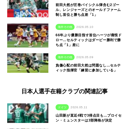
前田大然が圧巻バイシクル弾含む2ゴー
ル、レンジャーズとのオールドファーム
制し首位と勝ち点差「1」
海外その他
2026.05.10
66年ぶり優勝目指す首位ハーツが痛恨ド
ロー…セルティックはダービー勝利で勝
ち点「1」差に
海外その他
2026.05.09
負傷心配の前田大然は問題なし…セルテ
ィック指揮官「練習に参加している」
日本人選手在籍クラブの関連記事
ドイツ
2026.05.11
山田新が直近4戦で3得点目も…プロイセ
ン・ミュンスターは3部降格が決定