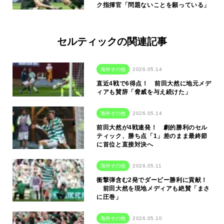
ク指揮官「問題ないことを願っている」
セルティックの関連記事
海外その他
2026.05.14
直近4戦で6得点！ 前田大然に地元メデ
ィアも賛辞「脅威を与え続けた」
海外その他
2026.05.14
前田大然が4戦連発！ 劇的勝利のセル
ティック、勝ち点「1」差のまま最終節
に首位と直接対決へ
海外その他
2026.05.11
衝撃弾含む2発でダービー勝利に貢献！
前田大然を現地メディアも絶賛「まさ
に圧巻」
海外その他
2026.05.10