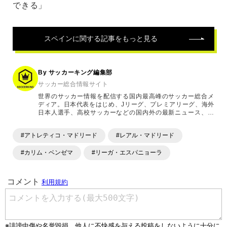
できる」
スペイン
に関する記事をもっと見る
By サッカーキング編集部
サッカー総合情報サイト
世界のサッカー情報を配信する国内最高峰のサッカー総合メ
ディア。日本代表をはじめ、Jリーグ、プレミアリーグ、海外
日本人選手、高校サッカーなどの国内外の最新ニュース、コ
ラム、選手インタビュー、試合結果速報、ゲーム、ショッピ
ングといったサッカーにまつわるあらゆる情報を提供してい
#アトレティコ・マドリード
#レアル・マドリード
ます。「X」「Instagram」「YouTube」「TikTok」など、
各種SNSサービスも充実したコンテンツを発信中。
#カリム・ベンゼマ
#リーガ・エスパニョーラ