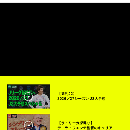
【週刊J2】
2026／27シーズン J2大予想
【ラ・リーガ深堀り】
デ・ラ・フエンテ監督のキャリア