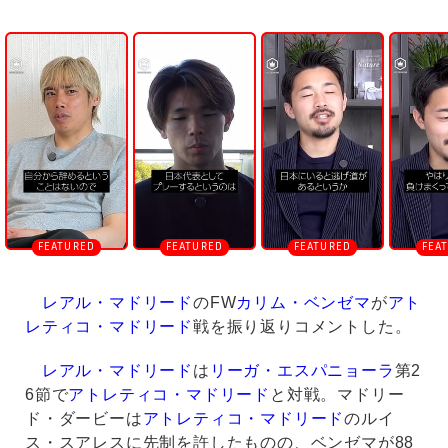
U
n
m
u
t
e
レアル・マドリード
のFW
カリム・ベンゼマ
が
アト
レティコ・マドリード
戦を振り返りコメントした。
レアル・マドリード
は
リーガ・エスパニョーラ
第2
6節で
アトレティコ・マドリード
と対戦。マドリー
ド・ダービーは
アトレティコ・マドリード
のルイ
ス・スアレスに先制を許したものの、ベンゼマが88