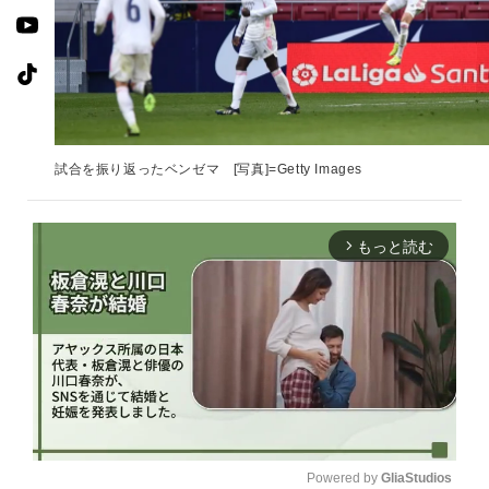
試合を振り返ったベンゼマ [写真]=Getty Images
もっと読む
arrow_forward_ios
Powered by 
GliaStudios