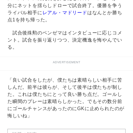
分にネットを揺らしドローで試合終了。優勝を争う
ライバル相手に
レアル・マドリード
はなんとか勝ち
点1を持ち帰った。
試合後殊勲のベンゼマはインタビューに応じコメ
ント。試合を振り返りつつ、決定機逸を悔やんでい
る。
ADVERTISEMENT
「良い試合をしたが、僕たちは素晴らしい相手に苦
しんだ。前半は彼らが、そして後半は僕たちが制し
た。これは僕たちにとって良い勝ち点だ。ゴールし
た瞬間のプレーは素晴らしかった。でもその数分前
にゴールチャンスがあったのにGKに止められたのが
悔しいね」