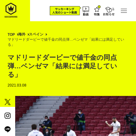
海外
スペイン
TOP
マドリードダービーで値千金の同点弾…ベンゼマ「結果には満足してい
る」
マドリードダービーで値千金の同点
弾…ベンゼマ「結果には満足してい
る」
2021.03.08