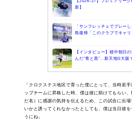
【2026-27】プレミアリ
新】
「サンフレッチェでプレーし
島復帰「このクラブでキャリ
【インタビュー】植中朝日の
んだ“青と黒”…新天地G大
「クロクステス地区で育った僕にとって、当時若手
ップチームに昇格した時、僕は彼に助けてもらい、
だ名）に感謝の気持を伝えるため、この試合に出場
いかと誘ってくれなかったとしても、僕は当日彼を
うにね」