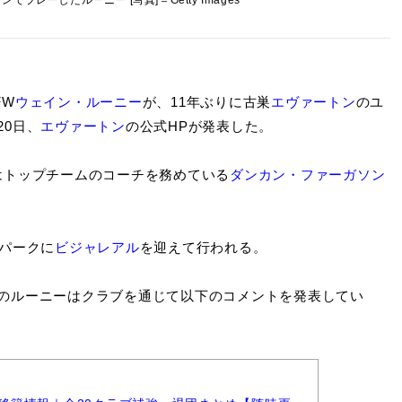
でプレーしたルーニー [写真]＝Getty Images
FW
ウェイン・ルーニー
が、11年ぶりに古巣
エヴァートン
のユ
0日、
エヴァートン
の公式HPが発表した。
はトップチームのコーチを務めている
ダンカン・ファーガソン
パークに
ビジャレアル
を迎えて行われる。
のルーニーはクラブを通じて以下のコメントを発表してい