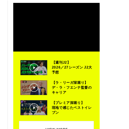
【週刊J2】
2026／27シーズン J2大
予想
【ラ・リーガ深堀り】
デ・ラ・フエンテ監督の
キャリア
【プレミア深堀り】
現地で感じたベストイレ
ブン