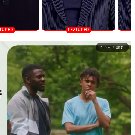
もっと読む
arrow_forward_ios