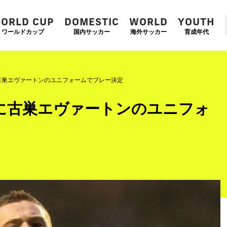
ORLD CUP
DOMESTIC
WORLD
YOUTH
ワールドカップ
国内サッカー
海外サッカー
育成年代
古巣エヴァートンのユニフォームでプレー決定
に古巣エヴァートンのユニフォ