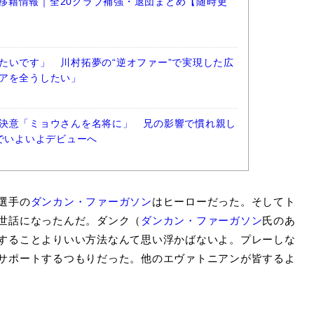
ーグ移籍情報｜全20クラブ補強・退団まとめ【随時更
たいです」 川村拓夢の“逆オファー”で実現した広
アを全うしたい」
決意「ミョウさんを名将に」 兄の影響で慣れ親し
阪でいよいよデビューへ
選手の
ダンカン・ファーガソン
はヒーローだった。そしてト
世話になったんだ。ダンク（
ダンカン・ファーガソン
氏のあ
することよりいい方法なんて思い浮かばないよ。プレーしな
サポートするつもりだった。他のエヴァトニアンが皆するよ