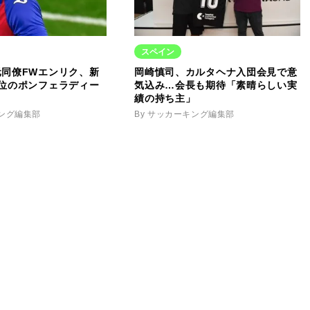
スペイン
元同僚FWエンリク、新
岡崎慎司、カルタヘナ入団会見で意
首位のポンフェラディー
気込み…会長も期待「素晴らしい実
績の持ち主」
キング編集部
By サッカーキング編集部