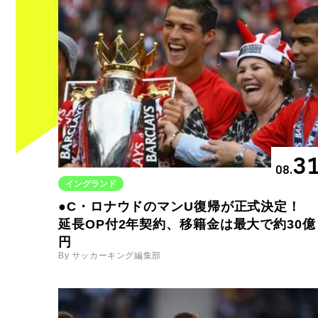
3
08.
イングランド
●C・ロナウドのマンU復帰が正式決定！
延長OP付2年契約、移籍金は最大で約30億
円
By サッカーキング編集部