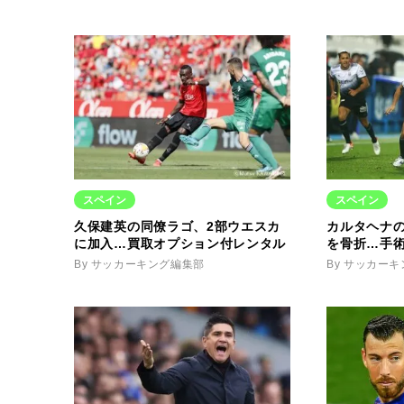
スペイン
スペイン
久保建英の同僚ラゴ、2部ウエスカ
カルタヘナ
に加入…買取オプション付レンタル
を骨折…手
By サッカーキング編集部
By サッカー