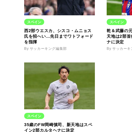
スペイン
スペイン
西2部ウエスカ、シスコ・ムニョス
乾＆武藤の
氏を招へい…先日までワトフォード
天地は2部
を指揮
ナに決定
By サッカーキング編集部
By サッカー
スペイン
35歳のFW岡崎慎司、新天地はスペ
イン2部カルタヘナに決定