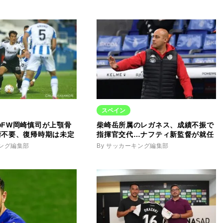
スペイン
のFW岡崎慎司が上顎骨
柴崎岳所属のレガネス、成績不振で
術不要、復帰時期は未定
指揮官交代…ナフティ新監督が就任
キング編集部
By サッカーキング編集部