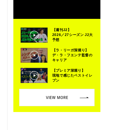
【週刊J2】
2026／27シーズン J2大
予想
【ラ・リーガ深堀り】
デ・ラ・フエンテ監督の
キャリア
【プレミア深堀り】
現地で感じたベストイレ
ブン
VIEW MORE