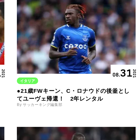
1
31
2021
2021
08.
イタリア
●21歳FWキーン、C・ロナウドの後釜とし
てユーヴェ帰還！ 2年レンタル
By サッカーキング編集部