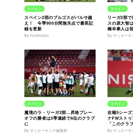
スペイン
スペイン
スペイン2部のブルゴスがバルサ越
リーガ2部
え！ 今季900分間無失点で最長記
スの原大智
録を更新
橋本拳人は
By Footmedia
By サッカー
スペイン
スペイン
魔境のラ・リーガ2部…昇格プレー
在籍5シーズ
オフの勝者は3季連続で6位のクラブ
ナFWストゥ
に
「このクラ
By サッカーキング編集部
By サッカー