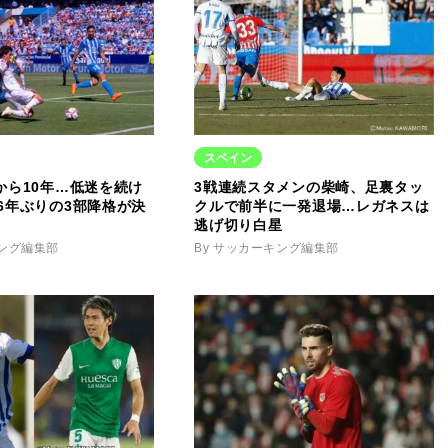
スペイン
から10年…低迷を続け
3戦連続スタメンの柴崎、足裏タッ
6年ぶりの3部降格が決
クルで前半に一発退場…レガネスは
逃げ切り白星
キング編集部
By サッカーキング編集部