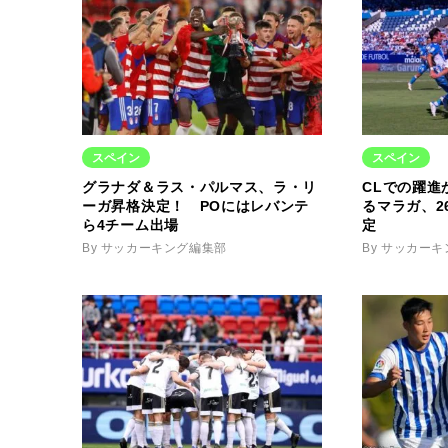
スペイン
スペイン
グラナダ＆ラス・パルマス、ラ・リ
CLでの躍進
ーガ昇格決定！ POにはレバンテ
るマラガ、2
ら4チーム出場
定
By サッカーキング編集部
By サッカー