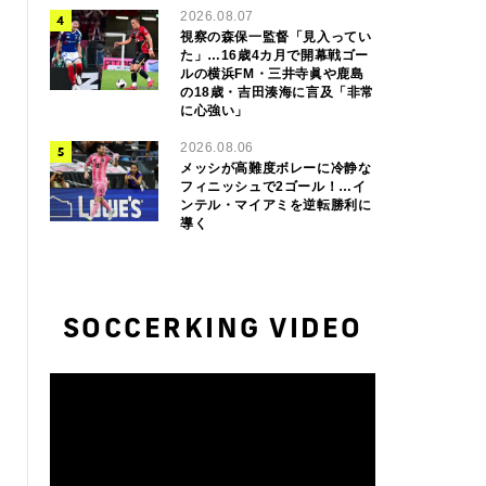
2026.08.07
視察の森保一監督「見入ってい
た」…16歳4カ月で開幕戦ゴー
ルの横浜FM・三井寺眞や鹿島
の18歳・吉田湊海に言及「非常
に心強い」
2026.08.06
メッシが高難度ボレーに冷静な
フィニッシュで2ゴール！…イ
ンテル・マイアミを逆転勝利に
導く
SOCCERKING VIDEO