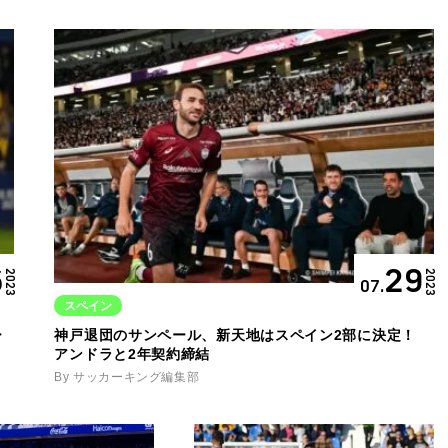
6
29
2023
2023
07.
スペイン
ー
神戸退団のサンペール、新天地はスペイン2部に決定！
アンドラと2年契約締結
By サッカーキング編集部