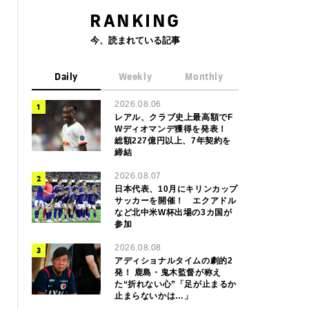
RANKING
今、読まれている記事
Daily
Weekly
Monthly
2026.08.06
レアル、クラブ史上最高額でF
Wディオマンデ獲得を発表！
総額227億円以上、7年契約を
締結
2026.08.07
日本代表、10月にキリンカップ
サッカーを開催！ エクアドル
など北中米W杯出場の3カ国が
参加
2026.08.08
アディショナルタイムの劇的2
発！ 鹿島・鬼木監督が称え
た“折れない心”「足が止まるか
止まらないかは…」