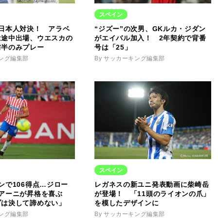
スペイン
で日本人対決！ アラベ
“ジズー”の次男、GKルカ・ジダン
は途中出場、ウエスカの
がエイバル加入！ 2年契約で背番
前半のみプレー
号は「25」
キング編集部
By サッカーキング編集部
スペイン
ンで106得点…ジロー
レガネスの新ユニ発表動画に柴崎岳
アーニが昇格を喜ぶ
が登場！ 「11頭のライオンの爪」
ブは決して諦めない」
を模したデザインに
キング編集部
By サッカーキング編集部