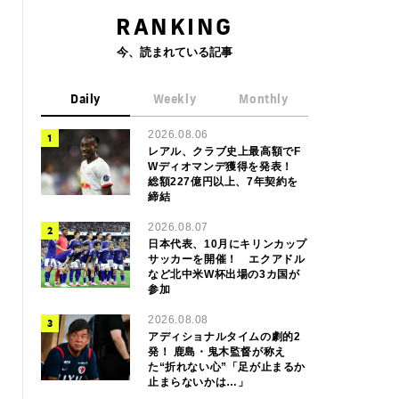
RANKING
今、読まれている記事
Daily
Weekly
Monthly
2026.08.06
レアル、クラブ史上最高額でF
Wディオマンデ獲得を発表！
総額227億円以上、7年契約を
締結
2026.08.07
日本代表、10月にキリンカップ
サッカーを開催！ エクアドル
など北中米W杯出場の3カ国が
参加
2026.08.08
アディショナルタイムの劇的2
発！ 鹿島・鬼木監督が称え
た“折れない心”「足が止まるか
止まらないかは…」