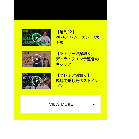
【週刊J2】
2026／27シーズン J2大
予想
【ラ・リーガ深堀り】
デ・ラ・フエンテ監督の
キャリア
【プレミア深堀り】
現地で感じたベストイレ
ブン
VIEW MORE