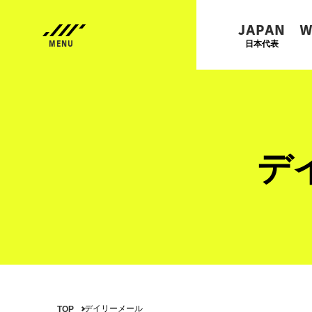
JAPAN
W
日本代表
デ
デイリーメール
TOP