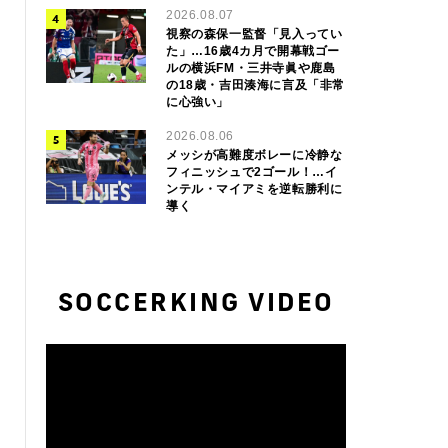
2026.08.07
視察の森保一監督「見入ってい
た」…16歳4カ月で開幕戦ゴー
ルの横浜FM・三井寺眞や鹿島
の18歳・吉田湊海に言及「非常
に心強い」
2026.08.06
メッシが高難度ボレーに冷静な
フィニッシュで2ゴール！…イ
ンテル・マイアミを逆転勝利に
導く
SOCCERKING VIDEO