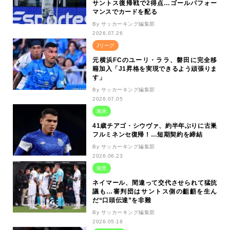
サントス復帰戦で2得点…ゴールパフォー
マンスでカードを配る
By サッカーキング編集部
2026.07.26
Jリーグ
元横浜FCのユーリ・ララ、磐田に完全移
籍加入「J1昇格を実現できるよう頑張りま
す」
By サッカーキング編集部
2026.07.05
南米
41歳チアゴ・シウヴァ、約半年ぶりに古巣
フルミネンセ復帰！…短期契約を締結
By サッカーキング編集部
2026.06.23
南米
ネイマール、間違って交代させられて猛抗
議も…審判団はサントス側の齟齬を生ん
だ“口頭伝達”を非難
By サッカーキング編集部
2026.05.18