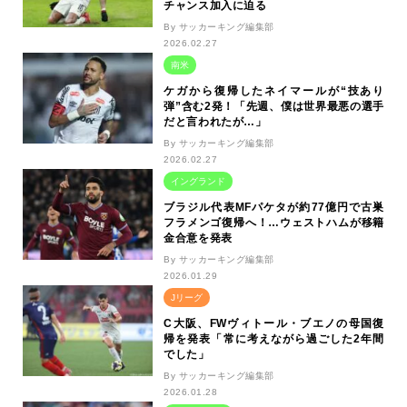
チャンス加入に迫る
By サッカーキング編集部
2026.02.27
南米
ケガから復帰したネイマールが“技あり
弾”含む2発！「先週、僕は世界最悪の選手
だと言われたが…」
By サッカーキング編集部
2026.02.27
イングランド
ブラジル代表MFパケタが約77億円で古巣
フラメンゴ復帰へ！…ウェストハムが移籍
金合意を発表
By サッカーキング編集部
2026.01.29
Jリーグ
C大阪、FWヴィトール・ブエノの母国復
帰を発表「常に考えながら過ごした2年間
でした」
By サッカーキング編集部
2026.01.28