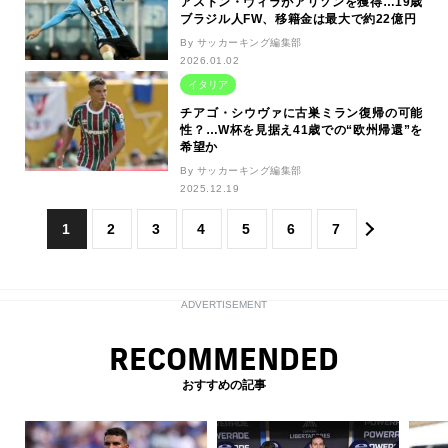
アストン・ヴィラがアリソンを獲得…19歳
ブラジル人FW、移籍金は最大で約22億円
By サッカーキング編集部
2026.01.02
イタリア
チアゴ・シウヴァに古巣ミラン復帰の可能
性？…W杯を見据え41歳での“欧州帰還”を
希望か
By サッカーキング編集部
2025.12.19
1
2
3
4
5
6
7
ADVERTISEMENT
RECOMMENDED
おすすめの記事