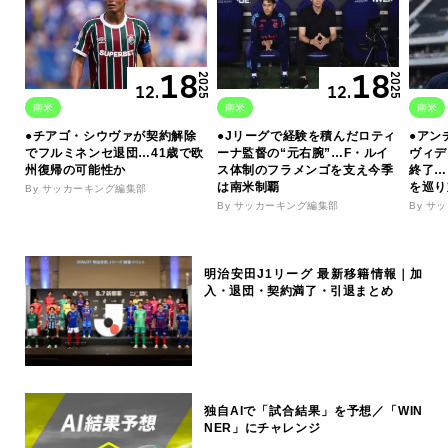
18
18
2025
2025
12.
12.
南米
南米
南米
●チアゴ・シウヴァが契約解除
●Jリーグで経験を積んだロティ
●アン
でフルミネンセ退団…41歳で欧
ーナ監督の“元右腕”…F・ルイ
ヴィデ
州復帰の可能性か
ス体制のフラメンゴを支え今季
終了…
は南米制覇
を巡り
By サッカーキング編集部
By サッカーキング編集部
By サ
明治安田J1リーグ 最新移籍情報｜加
入・退団・契約満了・引退まとめ
独自AIで「試合結果」を予想／「WIN
NER」にチャレンジ