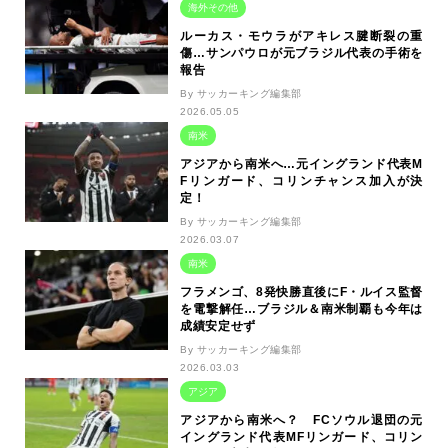
海外その他
ルーカス・モウラがアキレス腱断裂の重
傷…サンパウロが元ブラジル代表の手術を
報告
By サッカーキング編集部
2026.05.05
南米
アジアから南米へ…元イングランド代表M
Fリンガード、コリンチャンス加入が決
定！
By サッカーキング編集部
2026.03.07
南米
フラメンゴ、8発快勝直後にF・ルイス監督
を電撃解任…ブラジル＆南米制覇も今年は
成績安定せず
By サッカーキング編集部
2026.03.03
アジア
アジアから南米へ？ FCソウル退団の元
イングランド代表MFリンガード、コリン