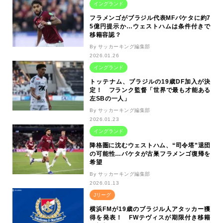
イングランド
フラメンゴがブラジル代表MFパケタに約7
5億円提示か…ウェストハムは条件付きで
移籍容認？
By サッカーキング編集部
2026.01.26
イングランド
トッテナム、ブラジルの19歳DF加入が決
定！ フランク監督「世界で最も才能ある
左SBの一人」
By サッカーキング編集部
2026.01.23
イングランド
降格圏に沈むウェストハム、“司令塔”退団
の可能性…パケタが古巣フラメンゴ復帰を
希望
By サッカーキング編集部
2026.01.13
Jリーグ
横浜FMが19歳のブラジル人アタッカー獲
得を発表！ FWテヴィスが期限付き移籍