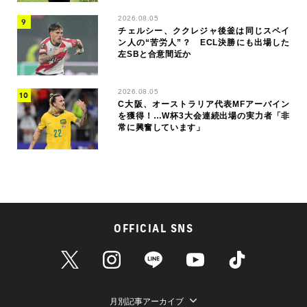
2026.08.05
チェルシー、ククレジャ後釜は同じスペイ
ン人の“苦労人”？ ECL決勝にも出場した
左SBと合意間近か
2026.08.05
C大阪、オーストラリア代表MFアーバイン
を獲得！…W杯3大会連続出場の実力者「非
常に興奮しています」
OFFICIAL SNS
月別記事アーカイブ