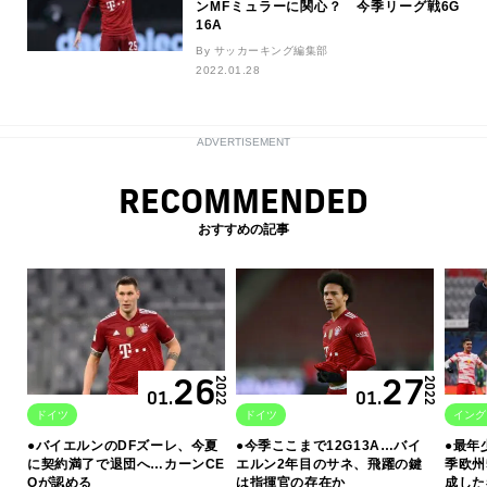
ンMFミュラーに関心？ 今季リーグ戦6G
16A
By サッカーキング編集部
2022.01.28
ADVERTISEMENT
RECOMMENDED
おすすめの記事
26
27
2022
2022
01.
01.
ドイツ
ドイツ
イング
●バイエルンのDFズーレ、今夏
●今季ここまで12G13A…バイ
●最年
に契約満了で退団へ…カーンCE
エルン2年目のサネ、飛躍の鍵
季欧州
Oが認める
は指揮官の存在か
成した