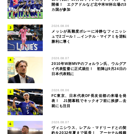
開催！ エクアドルなど北中米W杯出場の3
カ国が参加
2026.08.06
メッシが高難度ボレーに冷静なフィニッシ
ュで2ゴール！…インテル・マイアミを逆転
勝利に導く
2026.08.07
2010年W杯MVPのフォルラン氏、ウルグア
イ代表監督に正式就任！ 初陣は9月24日の
日本代表戦に
2026.08.06
FC東京、日本代表DF長友佑都の来場を発
表！ J1開幕戦でキックオフ前に挨拶…去
就にも注目
2026.08.07
ヴィニシウス、レアル・マドリードとの契
約を2032年夏まで延長！ アーセナル移籍