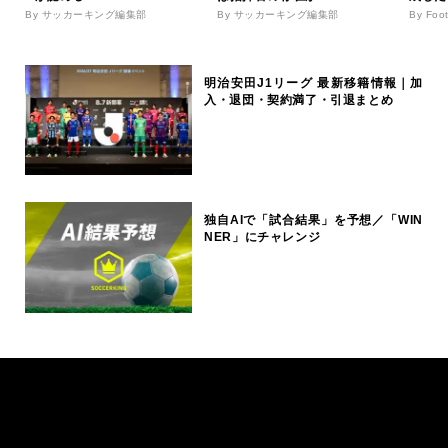
By サッカーキング編集部
By サッカーキング編集部
By Foo
明治安田J1リーグ 最新移籍情報｜加
入・退団・契約満了・引退まとめ
独自AIで「試合結果」を予想／「WIN
NER」にチャレンジ