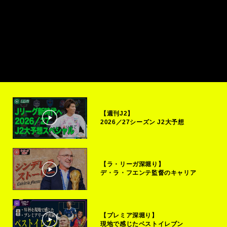
【週刊J2】
2026／27シーズン J2大予想
【ラ・リーガ深堀り】
デ・ラ・フエンテ監督のキャリア
【プレミア深堀り】
現地で感じたベストイレブン