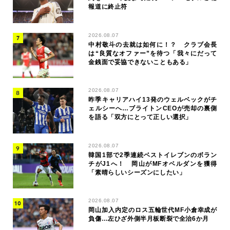
報道に終止符
2026.08.07
中村敬斗の去就は如何に！？ クラブ会長
は“良質なオファー”を待つ「我々にだって
金銭面で妥協できないこともある」
2026.08.07
昨季キャリアハイ13発のウェルベックがチ
ェルシーへ…ブライトンCEOが売却の裏側
を語る「双方にとって正しい選択」
2026.08.07
韓国1部で2季連続ベストイレブンのボラン
チがJ1へ！ 岡山がMFオベルダンを獲得
「素晴らしいシーズンにしたい」
2026.08.07
岡山加入内定のロス五輪世代MF小倉幸成が
負傷…左ひざ外側半月板断裂で全治6か月