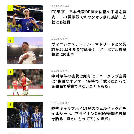
2026.08.06
FC東京、日本代表DF長友佑都の来場を発
表！ J1開幕戦でキックオフ前に挨拶…去
就にも注目
2026.08.07
ヴィニシウス、レアル・マドリードとの契
約を2032年夏まで延長！ アーセナル移籍
報道に終止符
2026.08.07
中村敬斗の去就は如何に！？ クラブ会長
は“良質なオファー”を待つ「我々にだって
金銭面で妥協できないこともある」
2026.08.07
昨季キャリアハイ13発のウェルベックがチ
ェルシーへ…ブライトンCEOが売却の裏側
を語る「双方にとって正しい選択」