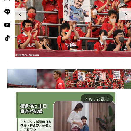
もっと読む
arrow_forward_ios