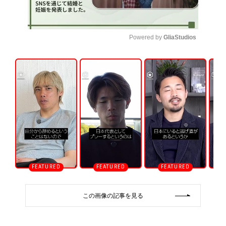
Powered by 
GliaStudios
U
n
m
u
t
e
この画像の記事を見る