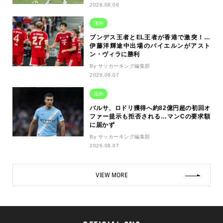
2026.08.08
海外
ブンデス王者とEL王者が香港で激突！…
伊藤洋輝途中出場のバイエルンがアスト
ン・ヴィラに勝利
By サッカーキング編集部
2026.08.07
海外
バルサ、ロドリ獲得へ約82億円超の初回オ
ファー提示も拒否される…マンCの要求額
に届かず
By サッカーキング編集部
2026.08.07
VIEW MORE