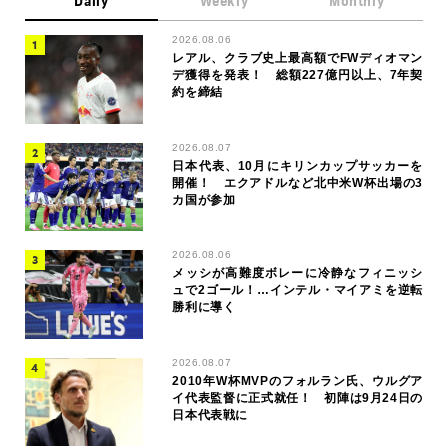
Daily
Weekly
Monthly
2026.08.06
レアル、クラブ史上最高額でFWディオマン
デ獲得を発表！ 総額227億円以上、7年契
約を締結
2026.08.07
日本代表、10月にキリンカップサッカーを
開催！ エクアドルなど北中米W杯出場の3
カ国が参加
2026.08.06
メッシが高難度ボレーに冷静なフィニッシ
ュで2ゴール！…インテル・マイアミを逆転
勝利に導く
2026.08.07
2010年W杯MVPのフォルラン氏、ウルグア
イ代表監督に正式就任！ 初陣は9月24日の
日本代表戦に