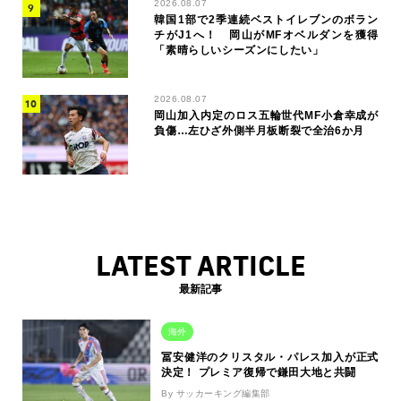
2026.08.07
韓国1部で2季連続ベストイレブンのボラン
チがJ1へ！ 岡山がMFオベルダンを獲得
「素晴らしいシーズンにしたい」
2026.08.07
岡山加入内定のロス五輪世代MF小倉幸成が
負傷…左ひざ外側半月板断裂で全治6か月
LATEST ARTICLE
最新記事
海外
冨安健洋のクリスタル・パレス加入が正式
決定！ プレミア復帰で鎌田大地と共闘
By サッカーキング編集部