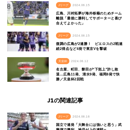
Jリーグ
2024.06.15
広島、川村拓夢が海外移籍のためチーム
離脱「最後に勝利してサポーターと喜び
合えてよかった」
Jリーグ
2024.06.15
復調の広島が2連勝！ ピエロスの2戦連
続2得点など4発で東京Vを撃破
天皇杯
2024.06.12
名古屋、町田、磐田が“下剋上”許し敗
退…広島11発、清水9発、福岡8発で快
勝／天皇杯2回戦
J1の関連記事
Jリーグ
2024.06.16
国立で連発「大舞台には強いと思う」武
藤弾で勝利、神戸が上位連戦へ