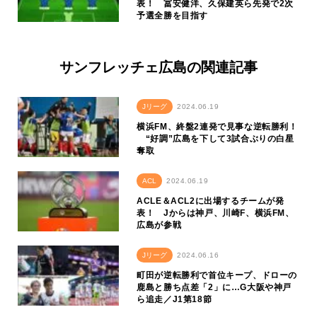
表！ 冨安健洋、久保建英ら先発で2次
予選全勝を目指す
サンフレッチェ広島の関連記事
Jリーグ
2024.06.19
横浜FM、終盤2連発で見事な逆転勝利！
“好調”広島を下して3試合ぶりの白星
奪取
ACL
2024.06.19
ACLE＆ACL2に出場するチームが発
表！ Jからは神戸、川崎F、横浜FM、
広島が参戦
Jリーグ
2024.06.16
町田が逆転勝利で首位キープ、ドローの
鹿島と勝ち点差「2」に…G大阪や神戸
ら追走／J1第18節