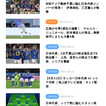
W杯アジア最終予選に臨む日本代表メン
バーが発表！ 伊東純也、三笘薫らが復
帰
Jリーグ
2024.07.21
広島が今季3度目の連勝！ マルコス・
ジュニオール、松本泰志らが得点…鳥栖
相手にまたも大量4発
日本代表
2024.06.11
日本代表、2次予選は24得点無失点で6
戦全勝！ 上田、堂安らの得点で大量5
発、シリアを撃破
日本代表
2024.06.11
【6月11日】サッカー日本代表 vs シリ
ア代表 ｜地上波テレビ放送・ネット配
信
日本代表
2024.06.11
日本代表、シリア戦に臨むスタメン発