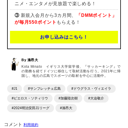
ニメ・エンタメが見放題で楽しめる！
③
新規入会月から3カ月間、
「DMMポイント」
が毎月550ポイント
もらえる！
お申し込みはこちら！
By 湊昂大
Kota Minato イギリス大学留学後、『サッカーキング』で
の勤務を経てドイツに移住して取材活動を行う。2021年に帰
国し、地元の広島でスポーツの取材を中心に活動中。
#J1
#サンフレッチェ広島
#ドウグラス・ヴィエイラ
#ピエロス・ソティリウ
#加藤陸次樹
#大迫敬介
#2024明治安田J1リーグ
#湊昂大