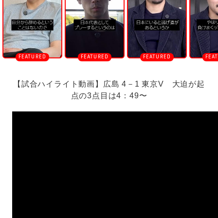
【試合ハイライト動画】広島 4－1 東京V 大迫が起
点の3点目は4：49〜