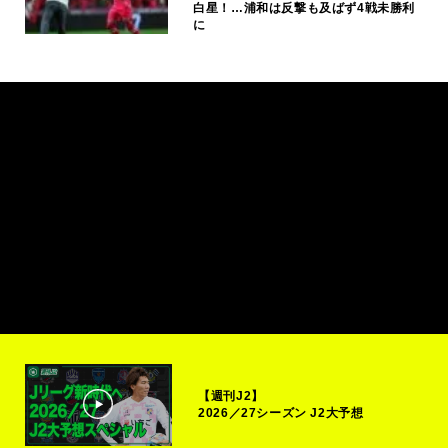
白星！…浦和は反撃も及ばず4戦未勝利
に
【週刊J2】
2026／27シーズン J2大予想