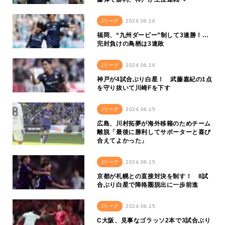
Jリーグ
2024.06.16
福岡、“九州ダービー”制して3連勝！…
完封負けの鳥栖は3連敗
Jリーグ
2024.06.16
神戸が4試合ぶり白星！ 武藤嘉紀の1点
を守り抜いて川崎Fを下す
Jリーグ
2024.06.15
広島、川村拓夢が海外移籍のためチーム
離脱「最後に勝利してサポーターと喜び
合えてよかった」
Jリーグ
2024.06.15
京都が札幌との直接対決を制す！ 8試
合ぶり白星で降格圏脱出に一歩前進
Jリーグ
2024.06.15
C大阪、見事なゴラッソ2本で3試合ぶり