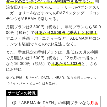
ダードのコンテンツ（※）が視聴できるプラン。
明
治安田Jリーグはもちろん、ラ・リーガやブンデスリ
ーガ、セリエAなどすべてのDAZNスタンダードコン
テンツがABEMAで楽しめる。
月額プランは3,800円（税込）、年間プランなら30,0
00円（税込）で
月あたり2,500円（税込）とお得！
アニメ・映画・バラエティーなど、ABEMA無料コン
テンツも堪能できるのでお見逃しなく。
また、学生限定の学割プランは、最低12カ月の利用
で月額払いは1,600円（税込）、12カ月の一括払い
なら16,000円（税込）で
月あたり1,333円
と、さら
にお得に！
※プロ野球、Bリーグ、DAZN LINEAR、追加有料コンテンツ
（ペイ・パー・ビュー）は対象外。
①
「ABEMA de DAZN」の年間プランなら
月あ