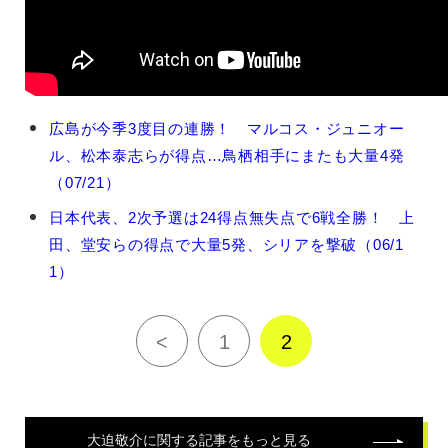
大
広島が今季3度目の連勝！ マルコス・ジュニオー
迫
ル、松本泰志らが得点…鳥栖相手にまたも大量4発
敬
介
（07/21）
の
日本代表、2次予選は24得点無失点で6戦全勝！ 上
関
連
田、堂安らの得点で大量5発、シリアを撃破（06/1
記
1）
事
<
1
2
大迫敬介
に関する記事をもっと見る